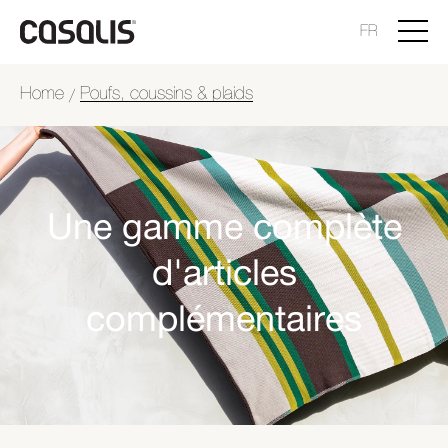
FR
Home
Poufs, coussins & plaids
/
Une gamme complète
d'articles
complémentaires