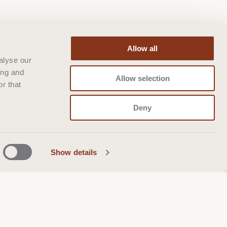
Allow all
alyse our
ing and
Allow selection
r that
Deny
Show details
tre newsletter