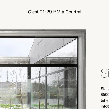
01:29 PM
C'est
à Courtrai
S
Sta
8500
tel 
info