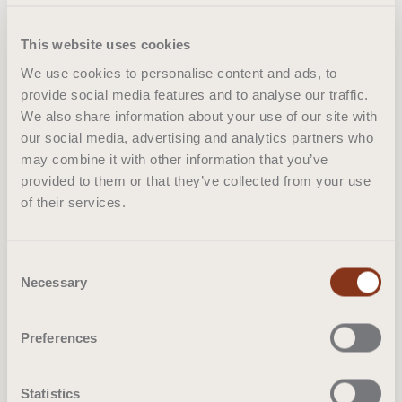
résultat d'un mélange intime et original de soie et
de laine, matières qui ont donné aux costumes
This website uses cookies
italiens leur style intemporel. Le design intemporel
We use cookies to personalise content and ads, to
s'adapte sans effort aux intérieurs classiques et
provide social media features and to analyse our traffic.
contemporains. Disponible en trois variantes avec
We also share information about your use of our site with
différentes hauteurs de velours, un tapis Caro est
our social media, advertising and analytics partners who
un investissement dans la beauté, l'artisanat et la
may combine it with other information that you’ve
sophistication durable - le croisement ultime entre
provided to them or that they’ve collected from your use
le chic moderne et l'élégance modeste.
of their services.
Consent
Où acheter
Necessary
Selection
Preferences
Statistics