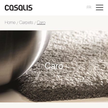
FR
Home
Carpets
Caro
/
/
Caro